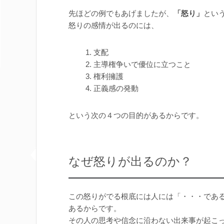
先ほどの例でもあげましたが、
「怒り」
とい
怒りの感情が出るのには、
支配
主導権争いで優位に立つこと
権利擁護
正義感の発動
という次の４つの目的があるからです。
なぜ怒りが出るのか？
この怒りがでる根底には人には「・・・であ
あるからです。
その人の思考や信念に沿わない出来事が起こ