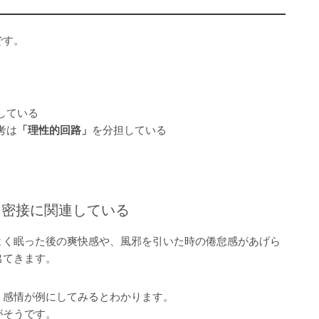
です。
している
考は
「理性的回路」
を分担している
と密接に関連している
よく眠った後の爽快感や、風邪を引いた時の倦怠感があげら
出てきます。
う感情が例にしてみるとわかります。
がそうです。