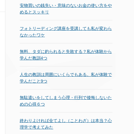
安物買いの銭失い・意味のないお金の使い方をや
めるとスッキリ
フォトリーディング講座を受講しても私が変わら
なかったワケ
無料、タダに釣られると失敗する？私が体験から
学んだ教訓4つ
人生の教訓は周囲にいくらでもある。私が体験で
学んだこと9つ
無駄遣いをしてしまう心理・行列で後悔しないた
めの心得６つ
終わりよければ全てよし（ことわざ）は本当？心
理学で考えてみた