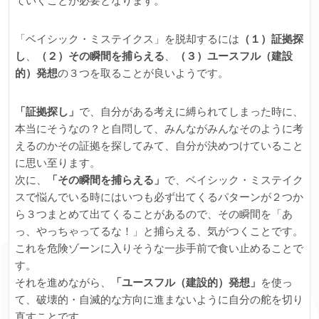
ていくことが必要となります。
「ベイシック・ミステイクス」を脱却するには
（１）証拠探
し
、
（２）その瞬間を捕らえる
、
（３）ユースフル（建設
的）発想
の３つを取ることが良いようです。
「証拠探し」
で、自分がある考えに縛られてしまった時に、
本当にそうなの？と自問して、みんながみんなそのように考
えるのかその証拠を探してみて、自分が決めつけていること
に思い至ります。
次に、
「その瞬間を捕らえる」
で、ベイシック・ミステイク
スで悩んでいる時にはいつも必ず出てくるパターンが２つか
ら３つまとめて出てくることがあるので、その瞬間を「あ
っ、やっちゃってるな！」と捕らえる、気がつくことです。
これを危険ゾーンに入りそうな一歩手前で食い止めることで
す。
それを進めながら、
「ユースフル（建設的）発想」
を使っ
て、破壊的・自滅的な方向に進まないように自分の舵を切り
直すことです。