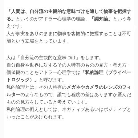
「人間は、自分流の主観的な意味づけを通して物事を把握す
る」
というのがアドラー心理学の理論、
「認知論」
という考
えです。
人が事実をありのままに物事を客観的に把握することは不可
能という立場をとっています。
人は「自分流の主観的な意味づけ」をします。
自分自身や世界に対するその人特有のものの見方・考え方・
価値観のことをアドラー心理学では
「私的論理（プライベー
トロジック）」
と呼びます。
私的論理とは、その人特有の
メガネ
や
カメラのレンズのフィ
ルター
のようなもので、誰でも程度の差はありますが歪んだ
ものの見方をしていると考えています。
私的論理の例えとしては、ネガティブあるいはポジティブと
いったことがあげられます。