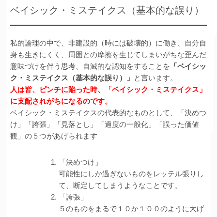
ベイシック・ミステイクス（基本的な誤り）
私的論理の中で、非建設的（時には破壊的）に働き、自分自
身も生きにくく、周囲との摩擦を生じてしまいがちな歪んだ
意味づけを伴う思考、自滅的な認知をすることを
「ベイシッ
ク・ミステイクス（基本的な誤り）」
と言います。
人は皆、ピンチに陥った時、「ベイシック・ミステイクス」
に支配されがちになるのです。
ベイシック・ミステイクスの代表的なものとして、「決めつ
け」「誇張」「見落とし」「過度の一般化」「誤った価値
観」の５つがあげられます
「決めつけ」
可能性にしか過ぎないものをレッテル張りし
て、断定してしまうようなことです。
「誇張」
５のものをまるで１０か１００のように大げ